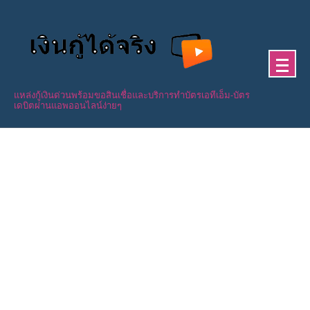
Skip
to
content
แหล่งกู้เงินด่วนพร้อมขอสินเชื่อและบริการทำบัตรเอทีเอ็ม-บัตร
เดบิตผ่านแอพออนไลน์ง่ายๆ