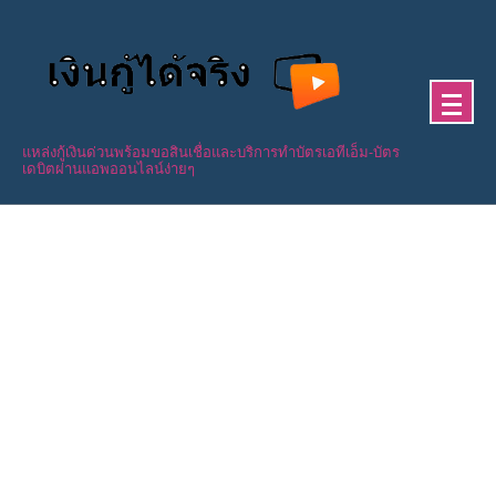
Skip
to
content
แหล่งกู้เงินด่วนพร้อมขอสินเชื่อและบริการทำบัตรเอทีเอ็ม-บัตร
เดบิตผ่านแอพออนไลน์ง่ายๆ