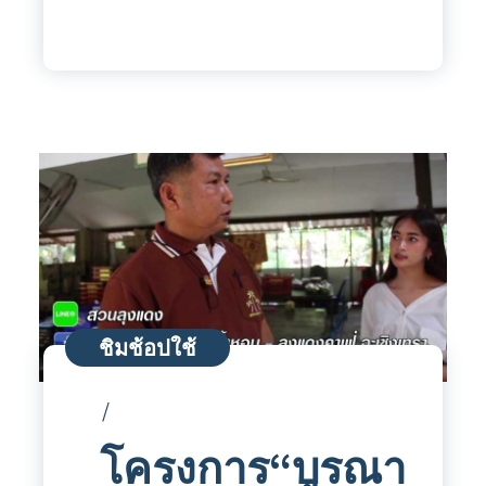
ชิมช้อปใช้
โครงการ“บูรณา