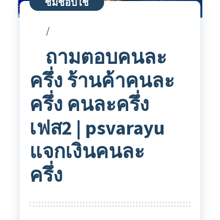
ชิมช้อปใช้
ถามตอบคนละ
ครึ่ง ร้านค้าคนละ
ครึ่ง คนละครึ่ง
เฟส2 | psvarayu
แจกเงินคนละ
ครึ่ง