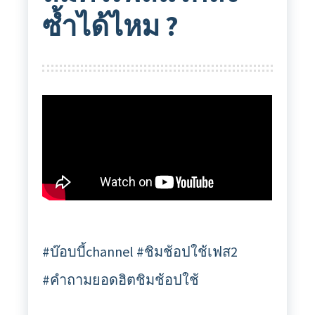
ซ้ำได้ไหม ?
#บ๊อบบี้channel #ชิมช้อปใช้เฟส2
#คำถามยอดฮิตชิมช้อปใช้