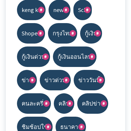
keng kk
news
Scb
Shopee
กรุงไทย
กู้เงิน
กู้เงินด่วน
กู้เงินออนไลน์
ข่าว
ข่าวด่วน
ข่าววันนี้
คนละครึ่ง
คลิป
คลิปข่าว
ชิมช้อปใช้
ธนาคาร