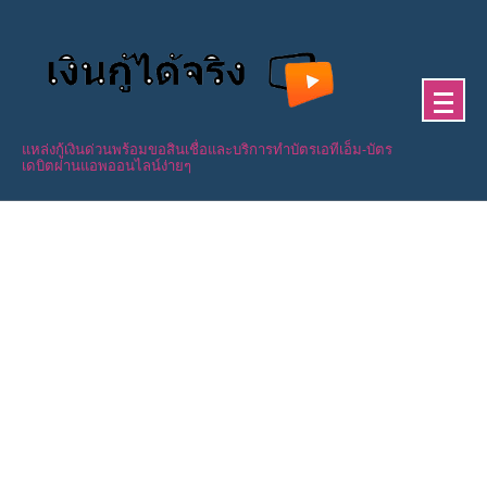
Skip
to
content
แหล่งกู้เงินด่วนพร้อมขอสินเชื่อและบริการทำบัตรเอทีเอ็ม-บัตร
เดบิตผ่านแอพออนไลน์ง่ายๆ