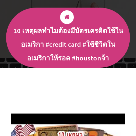
10 เหตุผลทำไมต้องมีบัตรเครดิตใช้ใน
อเมริกา #credit card #ใช้ชีวิตใน
อเมริกาให้รอด #houstonจ้า