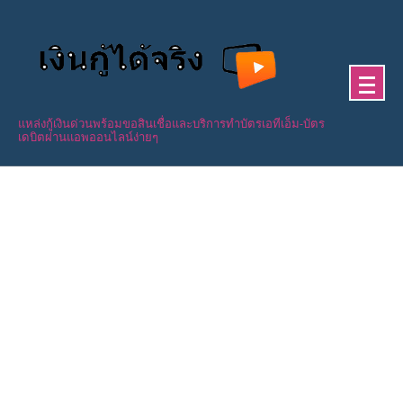
Skip
to
content
แหล่งกู้เงินด่วนพร้อมขอสินเชื่อและบริการทำบัตรเอทีเอ็ม-บัตร
เดบิตผ่านแอพออนไลน์ง่ายๆ