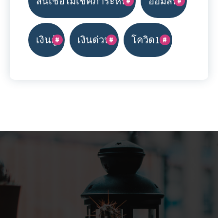
สินเชื่อไม่เช็คภาระหนี้
ออมสิน
เงินกู้
เงินด่วน
โควิด19