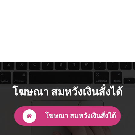
โฆษณา สมหวังเงินสั่งได้
โฆษณา สมหวังเงินสั่งได้