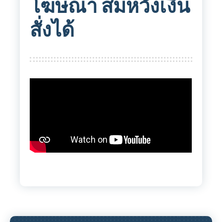
โฆษณา สมหวังเงิน
สั่งได้