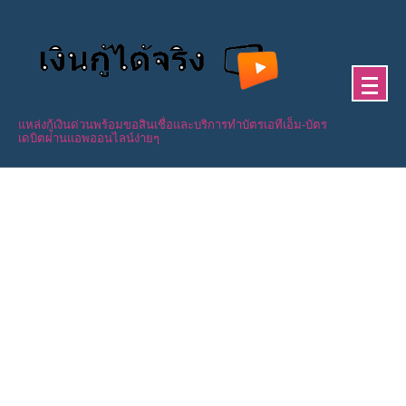
Skip
to
content
แหล่งกู้เงินด่วนพร้อมขอสินเชื่อและบริการทำบัตรเอทีเอ็ม-บัตร
เดบิตผ่านแอพออนไลน์ง่ายๆ