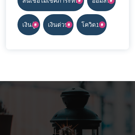
สินเชื่อไม่เช็คภาระหนี้
ออมสิน
เงินกู้
เงินด่วน
โควิด19