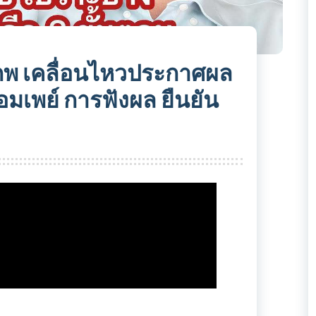
า กพ เคลื่อนไหวประกาศผล
อมเพย์ การฟังผล ยืนยัน