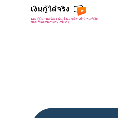
Skip
to
content
แหล่งกู้เงินด่วนพร้อมขอสินเชื่อและบริการทำบัตรเอทีเอ็ม-
บัตรเดบิตผ่านแอพออนไลน์ง่ายๆ