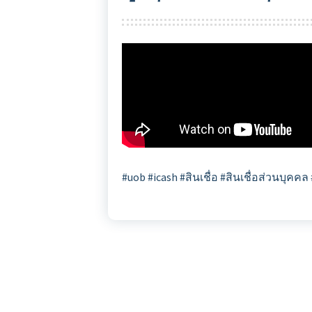
#uob #icash #สินเชื่อ #สินเชื่อส่วนบุคคล #เ