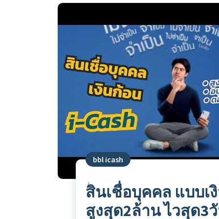
bbl icash
สินเชื่อบุคคล แบบเงิ
สูงสุด2ล้าน ไวสุด