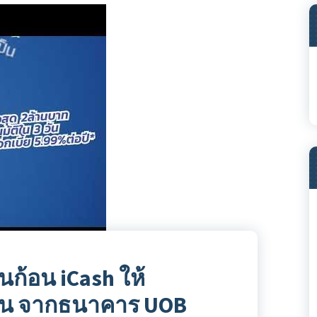
นก้อน iCash ให้
3วัน จากธนาคาร UOB