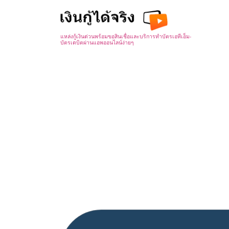
Skip
to
content
แหล่งกู้เงินด่วนพร้อมขอสินเชื่อและบริการทำบัตรเอทีเอ็ม-
บัตรเดบิตผ่านแอพออนไลน์ง่ายๆ