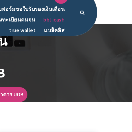
ฟอร์มขอใบรับรองเงินเดือน
งทะเบียนคนจน
bbl icash
h
true wallet
แบล็คลิส
อน
B
ธนาคาร UOB