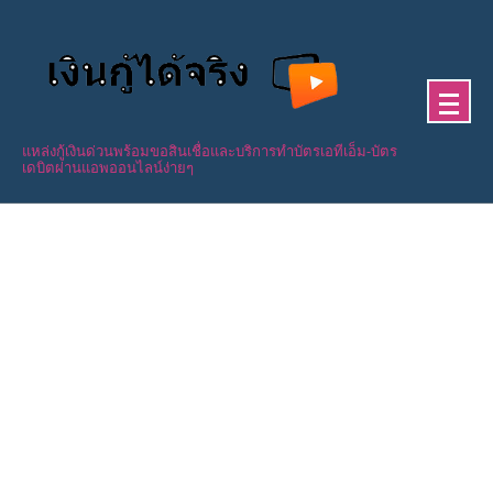
Skip
to
content
แหล่งกู้เงินด่วนพร้อมขอสินเชื่อและบริการทำบัตรเอทีเอ็ม-บัตร
เดบิตผ่านแอพออนไลน์ง่ายๆ