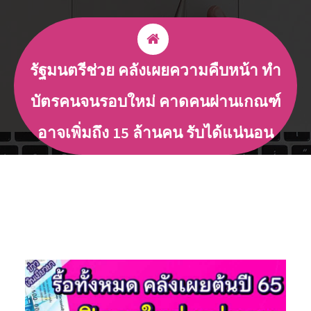
รัฐมนตรีช่วย คลังเผยความคืบหน้า ทำ
บัตรคนจนรอบใหม่ คาดคนผ่านเกณฑ์
อาจเพิ่มถึง 15 ล้านคน รับได้แน่นอน