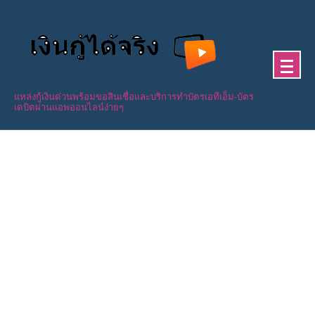
Skip
to
content
แหล่งกู้เงินด่วนพร้อมขอสินเชื่อและบริการทำบัตรเอทีเอ็ม-บัตร
เดบิตผ่านแอพออนไลน์ง่ายๆ