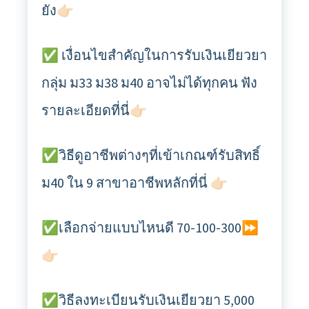
ยัง👉🏻
✅ เงื่อนไขสำคัญในการรับเงินเยียวยา
กลุ่ม ม33 ม38 ม40 อาจไม่ได้ทุกคน ฟัง
รายละเอียดที่นี่👉🏻
✅วิธีดูอาชีพต่างๆที่เข้าเกณฑ์รับสิทธิ์
ม40 ใน 9 สาขาอาชีพหลักที่นี่ 👉🏻
✅เลือกจ่ายแบบไหนดี 70-100-300⏩
👉🏻
✅วิธีลงทะเบียนรับเงินเยียวยา 5,000