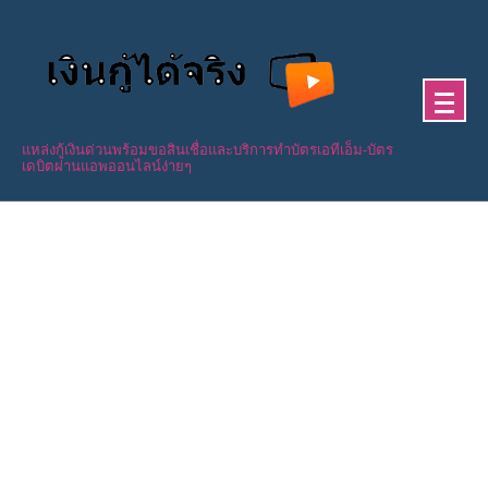
Skip
to
content
แหล่งกู้เงินด่วนพร้อมขอสินเชื่อและบริการทำบัตรเอทีเอ็ม-บัตร
เดบิตผ่านแอพออนไลน์ง่ายๆ