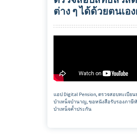
ต่าง ๆ ได้ด้วยตนเอง
แอป Digital Pension, ตรวจสอบทะเบียนป
บำเหน็จบำนาญ, ขอหนังสือรับรองภาษีหัก
บำเหน็จค้ำประกัน