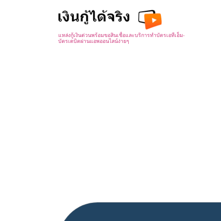
Skip
to
content
แหล่งกู้เงินด่วนพร้อมขอสินเชื่อและบริการทำบัตรเอทีเอ็ม-
บัตรเดบิตผ่านแอพออนไลน์ง่ายๆ