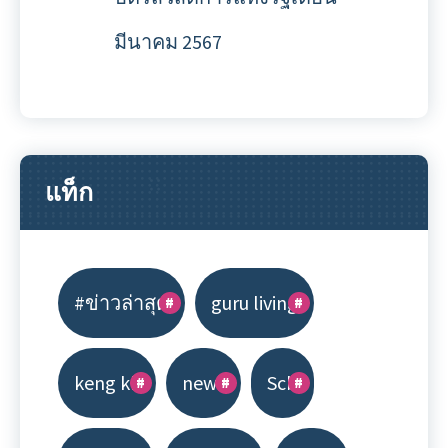
มีนาคม 2567
แท็ก
#ข่าวล่าสุด
guru living
keng kk
news
Scb