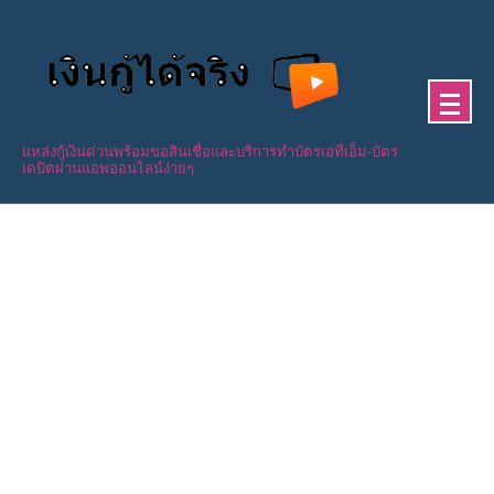
Skip
to
content
แหล่งกู้เงินด่วนพร้อมขอสินเชื่อและบริการทำบัตรเอทีเอ็ม-บัตร
เดบิตผ่านแอพออนไลน์ง่ายๆ