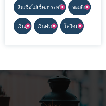
สินเชื่อไม่เช็คภาระหนี้
ออมสิน
เงินกู้
เงินด่วน
โควิด19