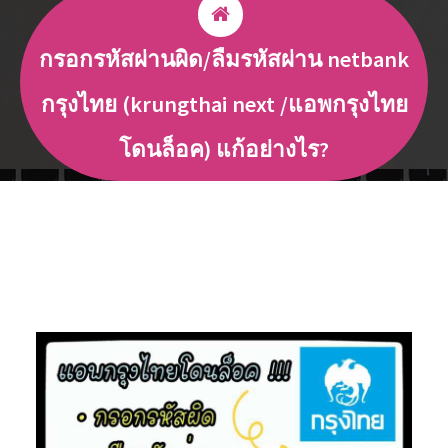
กรอกรหัสผ่านผิด/ลืมรหัสผ่าน netbank
กรุงไทย (krungthai next /แอพกรุงไทย
โดนล็อค) แก้อย่างไร?