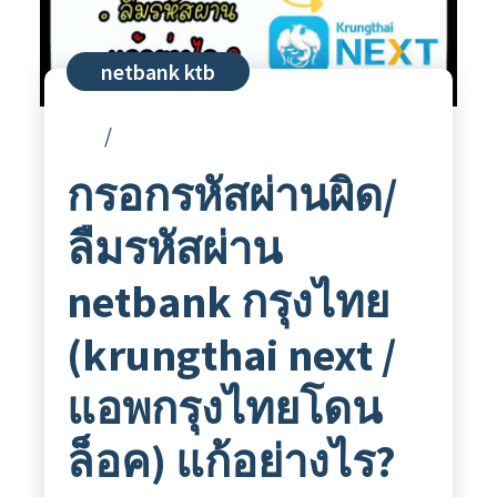
netbank ktb
กรอกรหัสผ่านผิด/
ลืมรหัสผ่าน
netbank กรุงไทย
(krungthai next /
แอพกรุงไทยโดน
ล็อค) แก้อย่างไร?