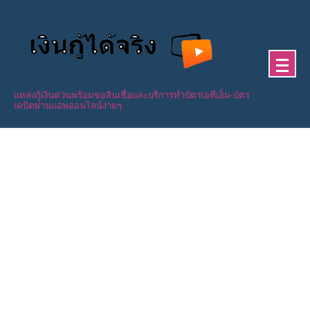
Skip
to
content
แหล่งกู้เงินด่วนพร้อมขอสินเชื่อและบริการทำบัตรเอทีเอ็ม-บัตร
เดบิตผ่านแอพออนไลน์ง่ายๆ